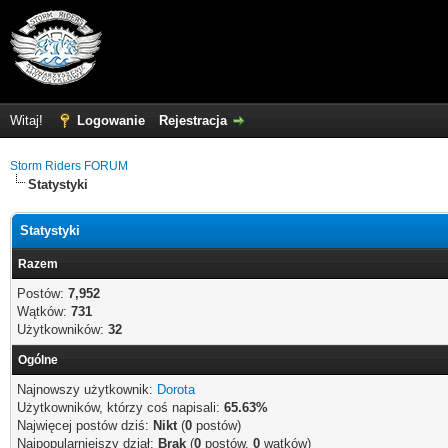
Witaj!
Logowanie
Rejestracja
Storm Riders FORUM
Statystyki
Statystyki
Razem
Postów:
7,952
Wątków:
731
Użytkowników:
32
Ogólne
Najnowszy użytkownik:
Dorota
Użytkowników, którzy coś napisali:
65.63%
Najwięcej postów dziś:
Nikt
(
0
postów)
Najpopularniejszy dział:
Brak
(
0
postów,
0
wątków)