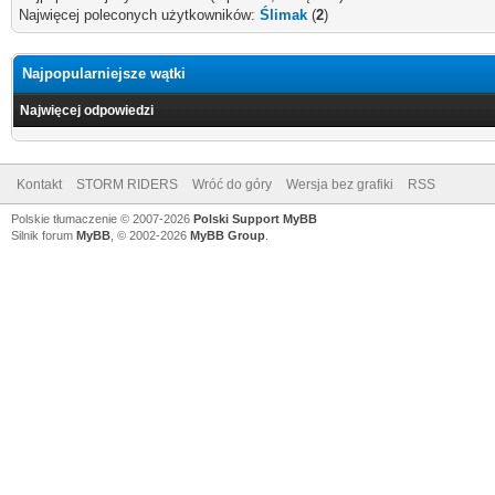
Najwięcej poleconych użytkowników:
Ślimak
(
2
)
Najpopularniejsze wątki
Najwięcej odpowiedzi
Kontakt
STORM RIDERS
Wróć do góry
Wersja bez grafiki
RSS
Polskie tłumaczenie © 2007-2026
Polski Support MyBB
Silnik forum
MyBB
, © 2002-2026
MyBB Group
.