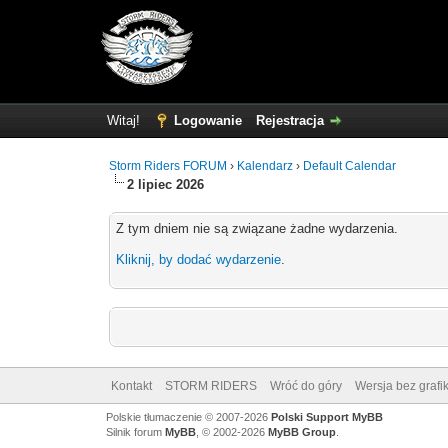
Witaj!
Logowanie
Rejestracja
Storm Riders FORUM
›
Kalendarz
›
Default Calendar
2 lipiec 2026
Z tym dniem nie są związane żadne wydarzenia.
Kliknij, by dodać wydarzenie
.
Kontakt
STORM RIDERS
Wróć do góry
Wersja bez grafik
Polskie tłumaczenie © 2007-2026
Polski Support MyBB
Silnik forum
MyBB
, © 2002-2026
MyBB Group
.