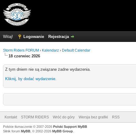
Witaj!
Logowanie
Rejestracja
Storm Riders FORUM
›
Kalendarz
›
Default Calendar
18 czerwiec 2026
Z tym dniem nie są związane żadne wydarzenia.
Kliknij, by dodać wydarzenie
.
Kontakt
STORM RIDERS
Wróć do góry
Wersja bez grafiki
RSS
Polskie tłumaczenie © 2007-2026
Polski Support MyBB
Silnik forum
MyBB
, © 2002-2026
MyBB Group
.